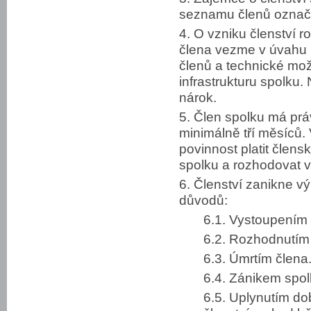
seznamu členů označuj
4. O vzniku členství r
člena vezme v úvahu 
členů a technické mož
infrastrukturu spolku.
nárok.
5. Člen spolku má prá
minimálně tří měsíců
povinnost platit člen
spolku a rozhodovat 
6. Členství zanikne 
důvodů:
6.1. Vystoupením 
6.2. Rozhodnutím 
6.3. Úmrtím člena
6.4. Zánikem spol
6.5. Uplynutím d