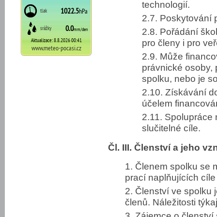
technologií.
2.7. Poskytování 
2.8. Pořádání škol
pro členy i pro veř
2.9. Může financo
právnické osoby, 
spolku, nebo je so
2.10. Získávání d
účelem financován
2.11. Spolupráce 
slučitelné cíle.
Čl. III. Členství a jeho vz
1. Členem spolku se m
prací naplňujících cíle
2. Členství ve spolku
členů. Náležitosti týk
3. Zájemce o členství