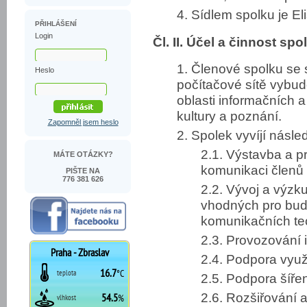
4. Sídlem spolku je E
PŘIHLÁŠENÍ
Login
Čl. II. Účel a činnost spo
1. Členové spolku se 
Heslo
počítačové sítě vybu
oblasti informačních a
kultury a poznání.
Zapomněl jsem heslo
2. Spolek vyvíjí násled
2.1. Výstavba a p
MÁTE OTÁZKY?
komunikaci členů a
PIŠTE NA
776 381 626
2.2. Vývoj a výz
vhodných pro bud
komunikačních tec
2.3. Provozování 
2.4. Podpora využí
2.5. Podpora šířen
2.6. Rozšiřování 