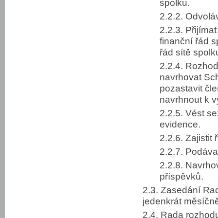
spolku.
2.2.2. Odvolá
2.2.3. Přijíma
finanční řád 
řád sítě spolk
2.2.4. Rozhod
navrhovat Sch
pozastavit čle
navrhnout k v
2.2.5. Vést s
evidence.
2.2.6. Zajisti
2.2.7. Podáva
2.2.8. Navrho
příspěvků.
2.3. Zasedání Rad
jedenkrát měsíčně
2.4. Rada rozhodu