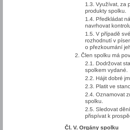
1.3. Využívat, za
produkty spolku.
1.4. Předkládat n
navrhovat kontrolu
1.5. V případě sv
rozhodnutí v písem
o přezkoumání jeh
2. Člen spolku má pov
2.1. Dodržovat sta
spolkem vydané.
2.2. Hájit dobré j
2.3. Platit ve sta
2.4. Oznamovat 
spolku.
2.5. Sledovat děn
přispívat k prospě
Čl. V. Orgány spolku