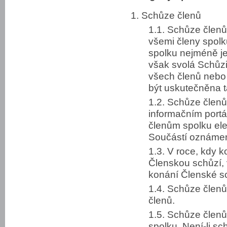
1. Schůze členů
1.1. Schůze členů
všemi členy spolk
spolku nejméně je
však svolá Schůzi 
všech členů nebo
být uskutečněna t
1.2. Schůze čle
informačním portá
členům spolku el
Součástí oznámení
1.3. V roce, kdy
Členskou schůzí, 
konání Členské s
1.4. Schůze členů
členů.
1.5. Schůze členů
spolku. Není-li s