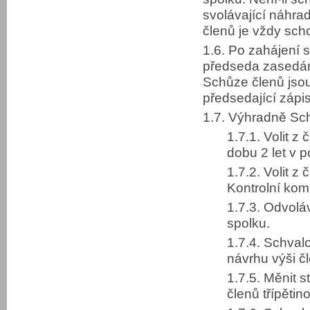
svolávající náhra
členů je vždy sc
1.6. Po zahájení 
předseda zasedán
Schůze členů jso
předsedající zápi
1.7. Výhradně Schů
1.7.1. Volit 
dobu 2 let v 
1.7.2. Volit z
Kontrolní kom
1.7.3. Odvolá
spolku.
1.7.4. Schva
návrhu výši č
1.7.5. Měnit 
členů třípěti