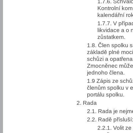
1.7.6. Schval
Kontrolní komi
kalendářní rok
1.7.7. V příp
likvidace a o
zůstatkem.
1.8. Člen spolku 
základě plné moci
schůzi a opatřen
Zmocněnec může n
jednoho člena.
1.9 Zápis ze schů
členům spolku v 
portálu spolku.
2. Rada
2.1. Rada je nejm
2.2. Radě přísluší
2.2.1. Volit 