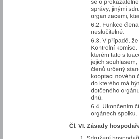
se o prokazatelné
správy, jinými sd
organizacemi, kter
6.2. Funkce člena
neslučitelné.
6.3. V případě, 
Kontrolní komise,
kterém tato situac
jejich souhlasem,
členů určený stan
kooptaci nového č
do kterého má bý
dotčeného orgánu
dnů.
6.4. Ukončením či
orgánech spolku.
Čl. VI. Zásady hospodař
1. Sdružení hospodař