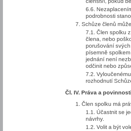
členství, pokud b
6.6. Nezaplacení
podrobnosti stanov
7. Schůze členů může 
7.1. Člen spolku
člena, nebo poško
porušování svých 
písemně spolkem 
jednání není nezby
odčinit nebo způs
7.2. Vyloučenému 
rozhodnutí Schůz
Čl. IV. Práva a povinnost
1. Člen spolku má prá
1.1. Účastnit se 
návrhy.
1.2. Volit a být v