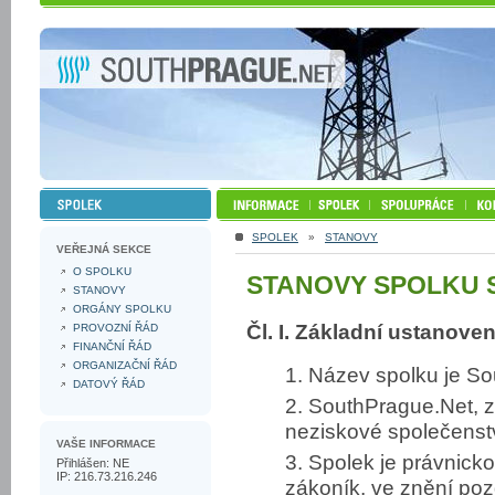
SPOLEK
»
STANOVY
VEŘEJNÁ SEKCE
O SPOLKU
STANOVY SPOLKU S
STANOVY
ORGÁNY SPOLKU
Čl. I. Základní ustanoven
PROVOZNÍ ŘÁD
FINANČNÍ ŘÁD
ORGANIZAČNÍ ŘÁD
1. Název spolku je So
DATOVÝ ŘÁD
2. SouthPrague.Net, z.
neziskové společenstv
VAŠE INFORMACE
3. Spolek je právnick
Přihlášen: NE
IP: 216.73.216.246
zákoník, ve znění poz