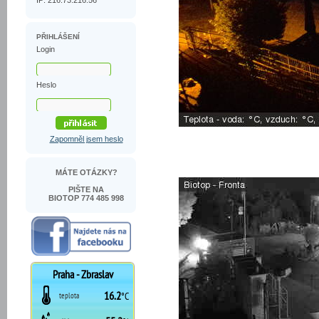
IP: 216.73.216.56
PŘIHLÁŠENÍ
Login
Heslo
Zapomněl jsem heslo
MÁTE OTÁZKY?
PIŠTE NA
BIOTOP 774 485 998